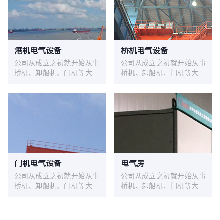
港机电气设备
桥机电气设备
公司从成立之初就开始从事
公司从成立之初就开始从事
桥机、卸船机、门机等大型
桥机、卸船机、门机等大型
起重设备电气的整体设计、
起重设备电气的整体设计、
制造和调试工作。经过多年
制造和调试工作。经过多年
的积累，公司锻炼出了一批
的积累，公司锻炼出了一批
优秀的电气工程师，实现了
优秀的电气工程师，实现了
公司所有整机设备电气软硬
公司所有整机设备电气软硬
件设计、制造以及调试的自
件设计、制造以及调试的自
主化，在大型起重机的整体
主化，在大型起重机的整体
解决方案方面技术能力达到
解决方案方面技术能力达到
国内一流水平。
国内一流水平。
门机电气设备
电气房
公司从成立之初就开始从事
公司从成立之初就开始从事
桥机、卸船机、门机等大型
桥机、卸船机、门机等大型
起重设备电气的整体设计、
起重设备电气的整体设计、
制造和调试工作。经过多年
制造和调试工作。经过多年
的积累，公司锻炼出了一批
的积累，公司锻炼出了一批