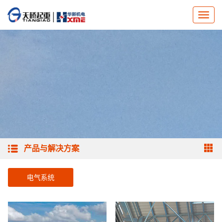
产品与解决方案
电气系统