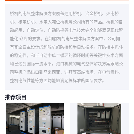
桥机的电气整体解决方案覆盖通用桥机、治金桥机、火电桥
机、核电桥机、水电大吨位桥机等公司所有的产品。桥机的自
动起吊、自动定位、自动防摇等电气技术完全能够满足现代智
能化 仓库的要求。在卸船机的电气整体解决方案中，公司拥
有完全自主设计的卸船机的防摇和半自动技术。在防摇中抓斗
的稳定性，和半自动中单个循环的循环时间等关键性技术方面
均已达到国际一流水平。港口机械的电气整体解决方案跟随公
司整机产品出口到马来西亚，迪拜等高端市场，在电气资料、
整机电气性能等方面均能够满足搞标准的国际要求。
推荐项目
提供现场安装和技术指导服务，可外接电控成套业务。
长期提供电气原件备件及电气控制系统升级改造业务。