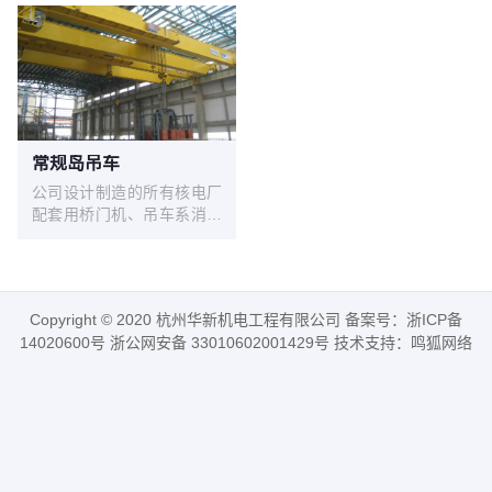
常规岛吊车
公司设计制造的所有核电厂
配套用桥门机、吊车系消化
吸收国内外先进技术，结合
我公司常规产品的成熟技
术，综合核电产品更高的安
全可靠性要求，遵照
Copyright © 2020 杭州华新机电工程有限公司 备案号：
浙ICP备
GB/T3811-2008《起重机设
14020600号
浙公网安备 33010602001429号 技术支持：
鸣狐网络
计规范》、GB/T14405-
2011《通用桥式起重机》、
NB/T20234-2013《 核电厂
专用起重机设计准则》等标
准开发出的核电专用系列产
品，技术成熟，安全可靠，
检修便利，特别适合核电厂