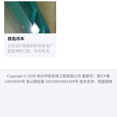
核岛吊车
公司设计制造的所有核电厂
配套用桥门机、吊车系消化
吸收国内外先进技术，结合
我公司常规产品的成熟技
术，综合核电产品更高的安
全可靠性要求，遵照
Copyright © 2020 杭州华新机电工程有限公司 备案号：
浙ICP备
GB/T3811-2008《起重机设
14020600号
浙公网安备 33010602001429号 技术支持：
鸣狐网络
计规范》、GB/T14405-
2011《通用桥式起重机》、
NB/T20234-2013《 核电厂
专用起重机设计准则》等标
准开发出的核电专用系列产
品，技术成熟，安全可靠，
检修便利，特别适合核电厂