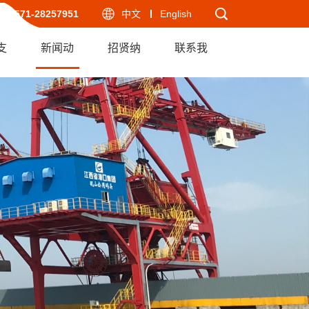
-571-28257951
中文
English
支
新闻动
招贤纳
联系我
态
士
们