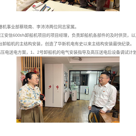
港机事业部蔡晓南、李沛沛两位同志家属。
九江安信600t/h卸船机项目的项目经理，负责卸船机各部件的及时供货
四台卸船机的主结构安装，创造了华新机电有史以来主结构安装最快纪录。
压电送电方案，1、2号卸船机的电气安装指导及高压送电后设备调试计