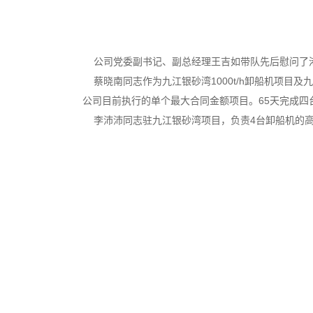
公司党委副书记、副总经理王吉如带队先后慰问了
蔡晓南同志作为九江银砂湾1000t/h卸船机项目及
公司目前执行的单个最大合同金额项目。65天完成
李沛沛同志驻九江银砂湾项目，负责4台卸船机的高