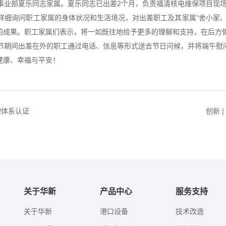
业部夏乐同志家属。夏乐同志已出差2个月，负责福清核电维保项目现场
细询问职工家属的身体状况和生活境况，对出差职工及其家属“舍小家、
的成果。职工家属们表示，将一如既往地给予更多的理解和支持，在后方
期间出差在外的职工通过电话、信息等形式送去节日问候，并将端午慰
健康、幸福与平安！
管理体系认证
创新 
关于华新
产品中心
服务支持
关于华新
港口设备
技术改造