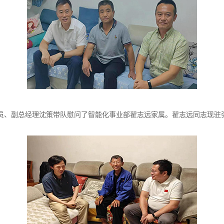
、副总经理沈策带队慰问了智能化事业部翟志远家属。翟志远同志现驻