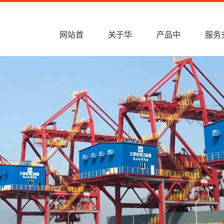
销售热线：+86
网站首
关于华
产品中
服务
页
新
心
持